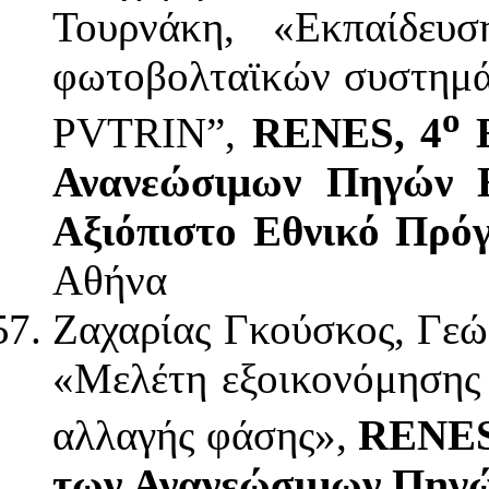
Τουρνάκη, «Εκπαίδευσ
φωτοβολταϊκών συστημάτ
o
PVTRIN”,
RENES, 4
Ε
Ανανεώσιμων Πηγών Ε
Αξιόπιστο Εθνικό Πρό
Αθήνα
Ζαχαρίας Γκούσκος, Γεώ
«Μελέτη εξοικονόμησης 
αλλαγής φάσης»,
RENES
των Ανανεώσιμων Πηγών