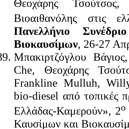
Θεοχάρης Τσούτσος
Βιοαιθανόλης στις ε
Πανελλήνιο Συνέδρι
Βιοκαυσίμων
, 26-27 Απ
Μπακιρτζόγλου Βάγιος,
Che, Θεοχάρης Τσούτσ
Frankline Mulluh, Wil
bio-diesel από τοπικές
ο
Ελλάδας-Καμερούν», 2
Καυσίμων και Βιοκαυσίμ