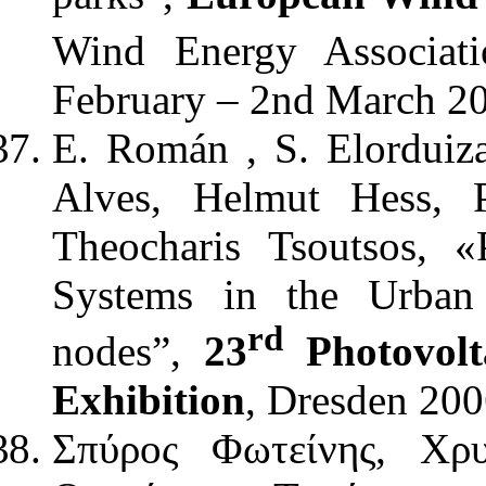
Wind Energy Associat
February – 2nd March 2
E. Román , S. Elorduiz
Alves, Helmut Hess, 
Theocharis Tsoutsos, «
Systems in the Urban
rd
nodes”,
23
Photovolt
Exhibition
, Dresden 20
Σπύρος Φωτείνης, Χρ