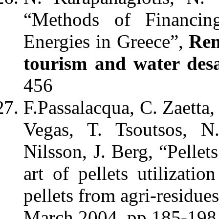
“Methods of Financin
Energies in Greece”,
Ren
tourism and water desa
456
F.Passalacqua, C. Zaetta,
Vegas, T. Tsoutsos, N.
Nilsson, J. Berg, “Pellet
art of pellets utilizati
pellets from agri-residue
March 2004, pp 185-198