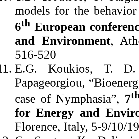
models for the behavior 
th
6
European conferenc
and Environment
, Ath
516-520
E.G. Koukios, Τ. D. 
Papageorgiou, “Bioenergy
t
case of Nymphasia”,
7
for Energy and Enviro
Florence, Italy, 5-9/10/