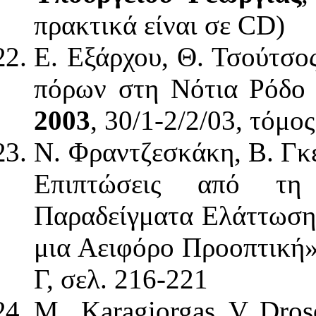
πρακτικά είναι σε CD)
E. Εξάρχου, Θ. Τσούτσος
πόρων στη Νότια Ρόδο 
2003
, 30/1-2/2/03, τόμο
Ν. Φραντζεσκάκη, Β. Γκ
Επιπτώσεις από τη
Παραδείγματα Ελάττωση
μια Αειφόρο Προοπτική»
Γ, σελ. 216-221
M. Karagiorgas, V. Droso