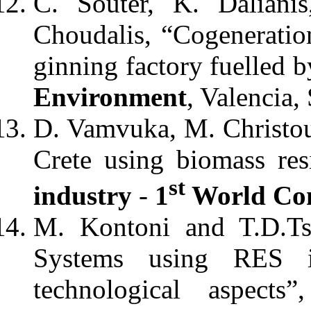
C. Souter, K. Dalianis
Choudalis, “Cogeneration
ginning factory fuelled b
Environment
, Valencia,
D. Vamvuka, M. Christou
Crete using biomass re
st
industry
-
1
World Con
M. Kontoni and T.D.Tso
Systems using RES i
technological aspects