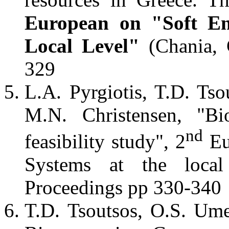
European on "Soft En
Local Level"
(Chania, 
329
L.A. Pyrgiotis, T.D. Ts
M.N. Christensen, "Bio
nd
feasibility study", 2
Eu
Systems at the local
Proceedings pp 330-340
T.D. Tsoutsos, O.S. Ume