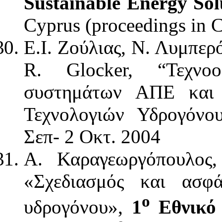
Sustainable Energy Sol
Cyprus (proceedings in 
Ε.Ι. Ζούλιας, Ν. Λυμπε
R. Glocker, “Τεχνο
συστημάτων ΑΠΕ και 
Τεχνολογιών Υδρογόνο
Σεπ- 2 Οκτ. 2004
Α. Καραγεωργόπουλος,
«Σχεδιασμός και ασφά
ο
υδρογόνου»,
1
Εθνικό 