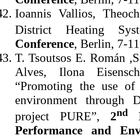
Ioannis Vallios, Theoc
District Heating Sy
Conference
, Berlin, 7-
T. Tsoutsos E. Román ,S.
Alves, Ilona Eisensc
“Promoting the use of 
environment through 
nd
project PURE”,
2
I
Performance and Envi