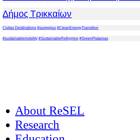
Δήμος Τρικκαίων
Civitas Destinations
#sumpplus
#CleanEnergyTransition
#sustainablemobility
#SustainableRethymno
#GreenPlatanias
Αbout ReSEL
Research
Education