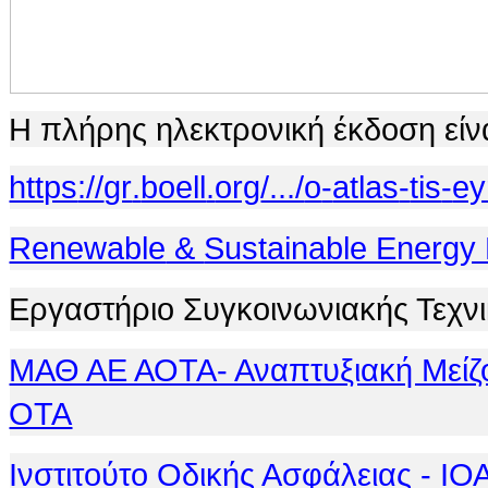
Η πλήρης ηλεκτρονική έκδοση είνα
https
://
gr
.
boell
.
org
/.../
o
-
atlas
-
tis
-
ey
Renewable
&
Sustainable Energy
Εργαστήριο Συγκοινωνιακής Τεχν
ΜΑΘ ΑΕ ΑΟΤΑ- Αναπτυξιακή Μείζο
ΟΤΑ
Ινστιτούτο Οδικής Ασφάλειας - 